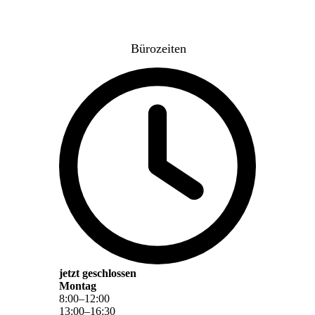
Bürozeiten
jetzt geschlossen
Montag
8
:
00
–
12
:
00
13
:
00
–
16
:
30